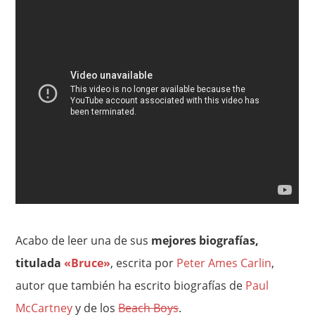
Acabo de leer una de sus
mejores biografías,
titulada
«Bruce»
, escrita por
Peter Ames Carlin
,
autor que también ha escrito biografías de
Paul
McCartney
y de los
Beach Boys
.