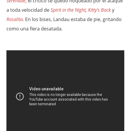
Serenade
, el crítico se quedó noqueado por el ataque
a toda velocidad de
Spirit in the Night
,
Kitty’s Back
y
Rosalita
. En los bises, Landau estaba de pie, gritando
como una fiera desatada.