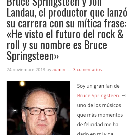
Bruce Springsteen y Jon
Landau, el productor que lanzó
su carrera con su mítica frase:
«He visto el futuro del rock &
roll y su nombre es Bruce
Springsteen»
24 noviembre 2013
by
admin
3 comentarios
Soy un gran fan de
Bruce Springsteen
. Es
uno de los músicos
que más momentos
de felicidad me ha
dado en mi vida,