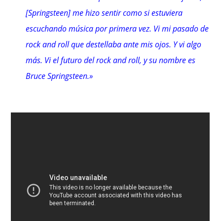
[Springsteen] me hizo sentir como si estuviera
escuchando música por primera vez. Vi mi pasado de
rock and roll que destellaba ante mis ojos. Y vi algo
más. Vi el futuro del rock and roll, y su nombre es
Bruce Springsteen.»