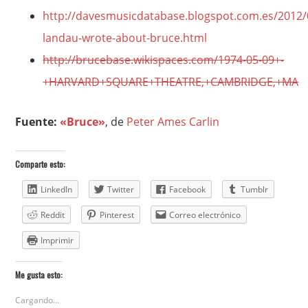
http://davesmusicdatabase.blogspot.com.es/2012/
landau-wrote-about-bruce.html
http://brucebase.wikispaces.com/1974-05-09+-
+HARVARD+SQUARE+THEATRE,+CAMBRIDGE,+MA
Fuente:
«Bruce»
, de
Peter Ames Carlin
Comparte esto:
LinkedIn
Twitter
Facebook
Tumblr
Reddit
Pinterest
Correo electrónico
Imprimir
Me gusta esto:
Cargando...