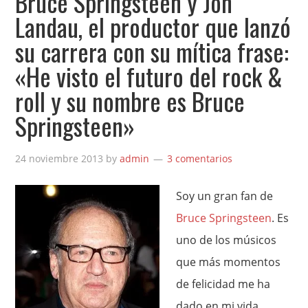
Bruce Springsteen y Jon
Landau, el productor que lanzó
su carrera con su mítica frase:
«He visto el futuro del rock &
roll y su nombre es Bruce
Springsteen»
24 noviembre 2013
by
admin
3 comentarios
Soy un gran fan de
Bruce Springsteen
. Es
uno de los músicos
que más momentos
de felicidad me ha
dado en mi vida,