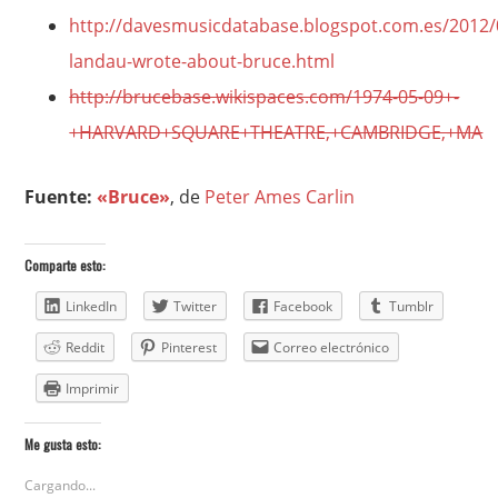
http://davesmusicdatabase.blogspot.com.es/2012/
landau-wrote-about-bruce.html
http://brucebase.wikispaces.com/1974-05-09+-
+HARVARD+SQUARE+THEATRE,+CAMBRIDGE,+MA
Fuente:
«Bruce»
, de
Peter Ames Carlin
Comparte esto:
LinkedIn
Twitter
Facebook
Tumblr
Reddit
Pinterest
Correo electrónico
Imprimir
Me gusta esto:
Cargando...