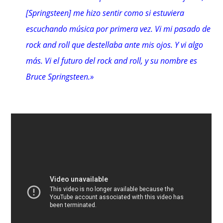
[Springsteen] me hizo sentir como si estuviera
escuchando música por primera vez. Vi mi pasado de
rock and roll que destellaba ante mis ojos. Y vi algo
más. Vi el futuro del rock and roll, y su nombre es
Bruce Springsteen.»