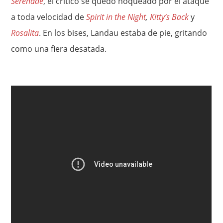
Serenade
, el crítico se quedó noqueado por el ataque
a toda velocidad de
Spirit in the Night
,
Kitty’s Back
y
Rosalita
. En los bises, Landau estaba de pie, gritando
como una fiera desatada.