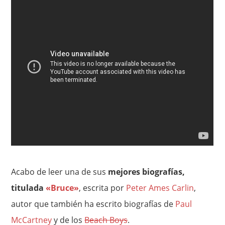
Acabo de leer una de sus
mejores biografías,
titulada
«Bruce»
, escrita por
Peter Ames Carlin
,
autor que también ha escrito biografías de
Paul
McCartney
y de los
Beach Boys
.