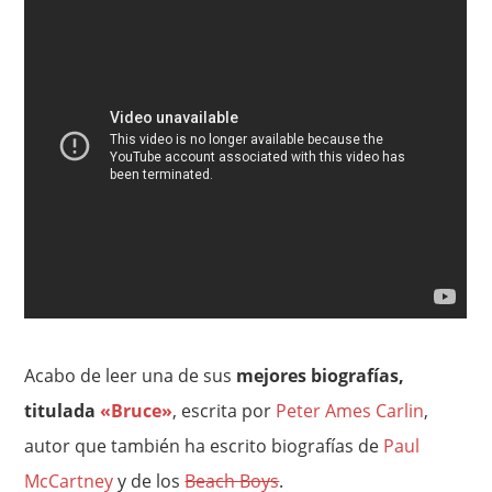
Acabo de leer una de sus
mejores biografías,
titulada
«Bruce»
, escrita por
Peter Ames Carlin
,
autor que también ha escrito biografías de
Paul
McCartney
y de los
Beach Boys
.