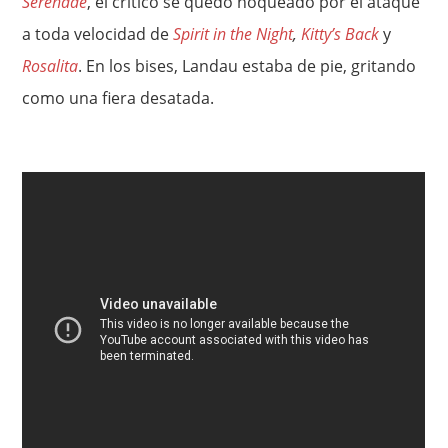
Serenade
, el crítico se quedó noqueado por el ataque
a toda velocidad de
Spirit in the Night
,
Kitty’s Back
y
Rosalita
. En los bises, Landau estaba de pie, gritando
como una fiera desatada.