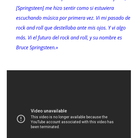
[Springsteen] me hizo sentir como si estuviera
escuchando música por primera vez. Vi mi pasado de
rock and roll que destellaba ante mis ojos. Y vi algo
más. Vi el futuro del rock and roll, y su nombre es
Bruce Springsteen.»