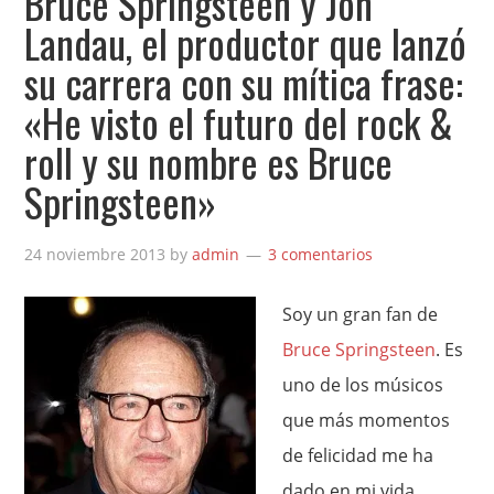
Bruce Springsteen y Jon
Landau, el productor que lanzó
su carrera con su mítica frase:
«He visto el futuro del rock &
roll y su nombre es Bruce
Springsteen»
24 noviembre 2013
by
admin
3 comentarios
Soy un gran fan de
Bruce Springsteen
. Es
uno de los músicos
que más momentos
de felicidad me ha
dado en mi vida,