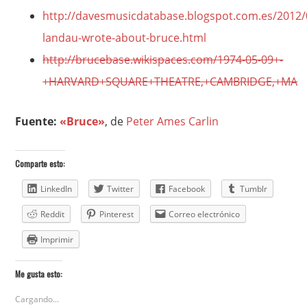
http://davesmusicdatabase.blogspot.com.es/2012/
landau-wrote-about-bruce.html
http://brucebase.wikispaces.com/1974-05-09+-
+HARVARD+SQUARE+THEATRE,+CAMBRIDGE,+MA
Fuente:
«Bruce»
, de
Peter Ames Carlin
Comparte esto:
LinkedIn
Twitter
Facebook
Tumblr
Reddit
Pinterest
Correo electrónico
Imprimir
Me gusta esto:
Cargando...