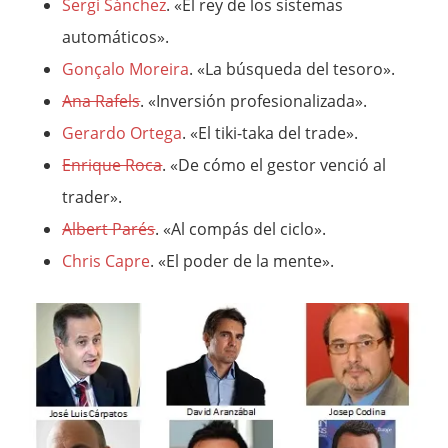
Sergi Sánchez
. «El rey de los sistemas
automáticos».
Gonçalo Moreira
. «La búsqueda del tesoro».
Ana Rafels
. «Inversión profesionalizada».
Gerardo Ortega
. «El tiki-taka del trade».
Enrique Roca
. «De cómo el gestor venció al
trader».
Albert Parés
. «Al compás del ciclo».
Chris Capre
. «El poder de la mente».