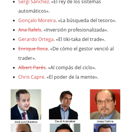
Sergi Sánchez
. «El rey de los sistemas
automáticos».
Gonçalo Moreira
. «La búsqueda del tesoro».
Ana Rafels
. «Inversión profesionalizada».
Gerardo Ortega
. «El tiki-taka del trade».
Enrique Roca
. «De cómo el gestor venció al
trader».
Albert Parés
. «Al compás del ciclo».
Chris Capre
. «El poder de la mente».