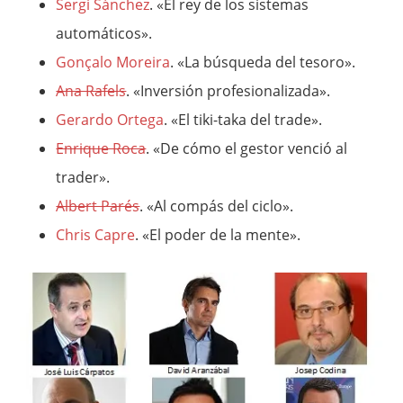
Sergi Sánchez
. «El rey de los sistemas
automáticos».
Gonçalo Moreira
. «La búsqueda del tesoro».
Ana Rafels
. «Inversión profesionalizada».
Gerardo Ortega
. «El tiki-taka del trade».
Enrique Roca
. «De cómo el gestor venció al
trader».
Albert Parés
. «Al compás del ciclo».
Chris Capre
. «El poder de la mente».