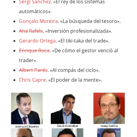
Sergi Sánchez
. «El rey de los sistemas
automáticos».
Gonçalo Moreira
. «La búsqueda del tesoro».
Ana Rafels
. «Inversión profesionalizada».
Gerardo Ortega
. «El tiki-taka del trade».
Enrique Roca
. «De cómo el gestor venció al
trader».
Albert Parés
. «Al compás del ciclo».
Chris Capre
. «El poder de la mente».