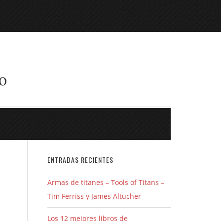
o
ENTRADAS RECIENTES
Armas de titanes – Tools of Titans –
Tim Ferriss y James Altucher
Los 12 mejores libros de