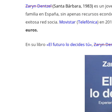
Zaryn Dentzel
(Santa Bárbara, 1983)
es un jov
familia en España, sin apenas recursos económ
exitosa red socia.
Movistar
(
Telefónica
) en 20
euros.
En su libro
«El futuro lo decides tú»
,
Zaryn Den