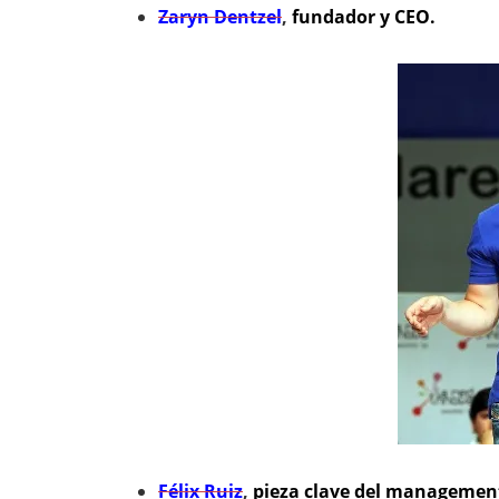
Zaryn Dentzel
,
fundador y CEO.
Félix Ruiz
,
pieza clave del management,