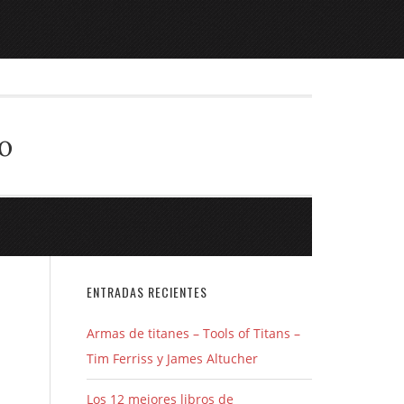
o
ENTRADAS RECIENTES
Armas de titanes – Tools of Titans –
Tim Ferriss y James Altucher
Los 12 mejores libros de