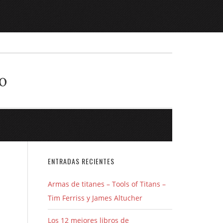
o
ENTRADAS RECIENTES
Armas de titanes – Tools of Titans –
Tim Ferriss y James Altucher
Los 12 mejores libros de