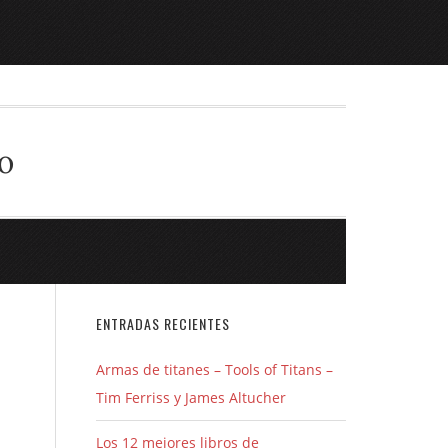
o
ENTRADAS RECIENTES
Armas de titanes – Tools of Titans –
Tim Ferriss y James Altucher
Los 12 mejores libros de