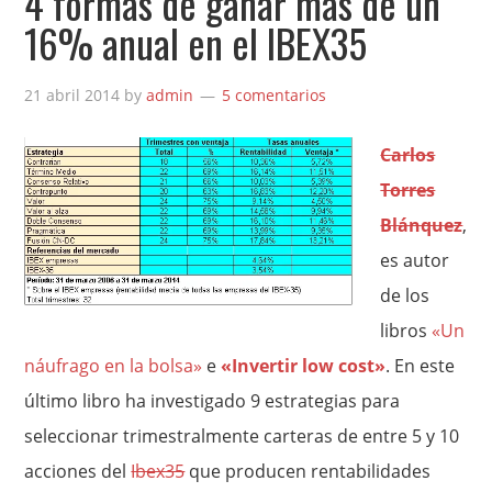
4 formas de ganar más de un
16% anual en el IBEX35
21 abril 2014
by
admin
5 comentarios
Carlos
Torres
Blánquez
,
es autor
de los
libros
«Un
náufrago en la bolsa»
e
«Invertir low cost»
. En este
último libro ha investigado 9 estrategias para
seleccionar trimestralmente carteras de entre 5 y 10
acciones del
Ibex35
que producen rentabilidades