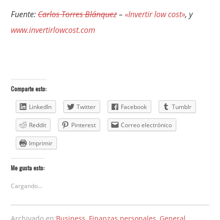
Fuente:
Carlos Torres Blánquez
–
«Invertir low cost»
, y
www.invertirlowcost.com
Comparte esto:
LinkedIn
Twitter
Facebook
Tumblr
Reddit
Pinterest
Correo electrónico
Imprimir
Me gusta esto:
Cargando...
Archivado en:
Business
,
Finanzas personales
,
General
,