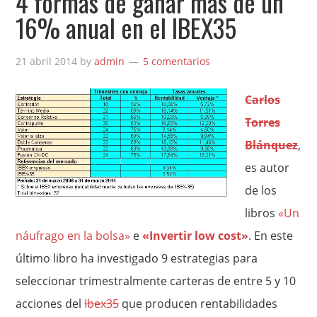
4 formas de ganar más de un
16% anual en el IBEX35
21 abril 2014
by
admin
5 comentarios
Carlos
Torres
Blánquez
,
es autor
de los
libros
«Un
náufrago en la bolsa»
e
«Invertir low cost»
. En este
último libro ha investigado 9 estrategias para
seleccionar trimestralmente carteras de entre 5 y 10
acciones del
Ibex35
que producen rentabilidades