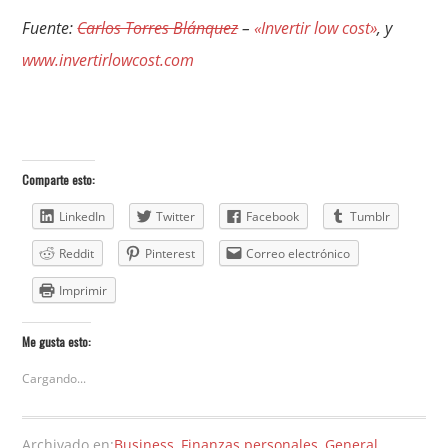
Fuente:
Carlos Torres Blánquez
–
«Invertir low cost»
, y
www.invertirlowcost.com
Comparte esto:
LinkedIn
Twitter
Facebook
Tumblr
Reddit
Pinterest
Correo electrónico
Imprimir
Me gusta esto:
Cargando...
Archivado en:
Business
,
Finanzas personales
,
General
,