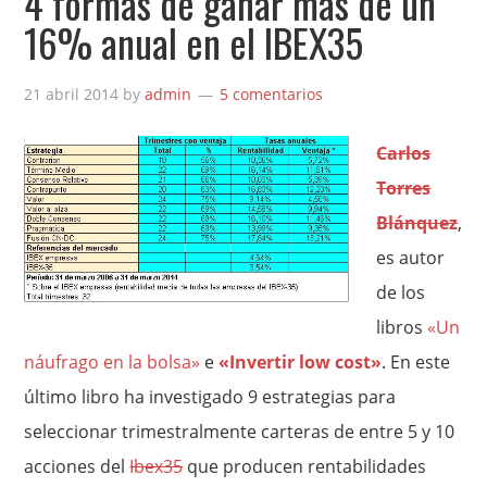
4 formas de ganar más de un
16% anual en el IBEX35
21 abril 2014
by
admin
5 comentarios
Carlos
Torres
Blánquez
,
es autor
de los
libros
«Un
náufrago en la bolsa»
e
«Invertir low cost»
. En este
último libro ha investigado 9 estrategias para
seleccionar trimestralmente carteras de entre 5 y 10
acciones del
Ibex35
que producen rentabilidades