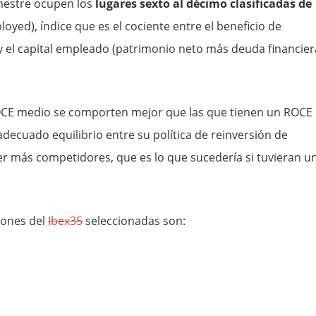
mestre ocupen los
lugares sexto al décimo clasificadas de
oyed), índice que es el cociente entre el beneficio de
 y el capital empleado (patrimonio neto más deuda financier
ROCE medio se comporten mejor que las que tienen un ROCE
adecuado equilibrio entre su política de reinversión de
er más competidores, que es lo que sucedería si tuvieran u
iones del
Ibex35
seleccionadas son: