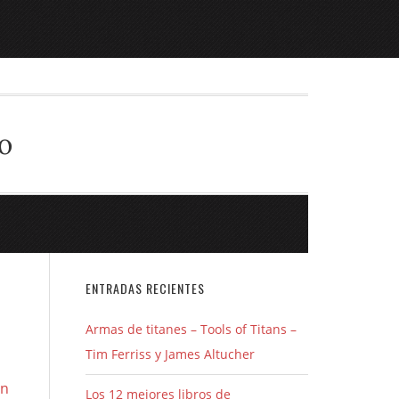
o
ENTRADAS RECIENTES
Armas de titanes – Tools of Titans –
Tim Ferriss y James Altucher
en
Los 12 mejores libros de