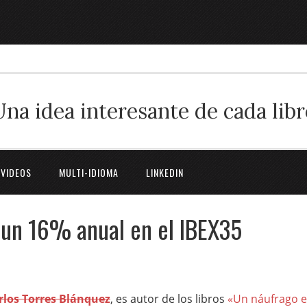
Una idea interesante de cada libr
 VIDEOS
MULTI-IDIOMA
LINKEDIN
 un 16% anual en el IBEX35
rlos Torres Blánquez
, es autor de los libros
«Un náufrago 