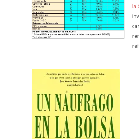
la 
in
ca
re
ref