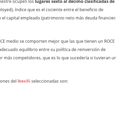
mestre ocupen los
lugares sexto al décimo clasificadas de
oyed), índice que es el cociente entre el beneficio de
 y el capital empleado (patrimonio neto más deuda financier
ROCE medio se comporten mejor que las que tienen un ROCE
adecuado equilibrio entre su política de reinversión de
er más competidores, que es lo que sucedería si tuvieran u
iones del
Ibex35
seleccionadas son: