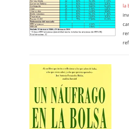
la 
in
ca
re
ref