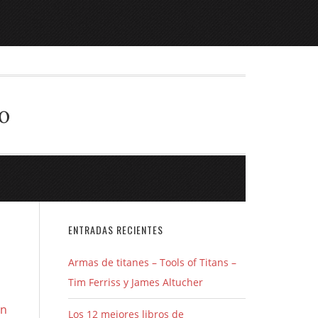
o
ENTRADAS RECIENTES
Armas de titanes – Tools of Titans –
Tim Ferriss y James Altucher
en
Los 12 mejores libros de