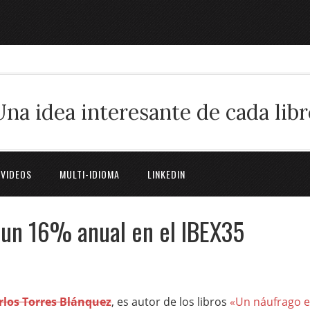
Una idea interesante de cada libr
 VIDEOS
MULTI-IDIOMA
LINKEDIN
 un 16% anual en el IBEX35
rlos Torres Blánquez
, es autor de los libros
«Un náufrago 