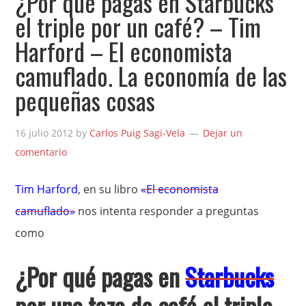
¿Por qué pagas en Starbucks
el triple por un café? – Tim
Harford – El economista
camuflado. La economía de las
pequeñas cosas
16 julio 2012
by
Carlos Puig Sagi-Vela
Dejar un
comentario
Tim Harford
, en su libro
«El economista
camuflado»
nos intenta responder a preguntas
como
¿Por qué pagas en
Starbucks
por una taza de café el triple