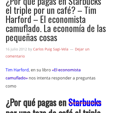
¿Por qué pagas en Starbucks
el triple por un café? – Tim
Harford – El economista
camuflado. La economía de las
pequeñas cosas
16 julio 2012
by
Carlos Puig Sagi-Vela
Dejar un
comentario
Tim Harford
, en su libro
«El economista
camuflado»
nos intenta responder a preguntas
como
¿Por qué pagas en
Starbucks
por una taza de café el triple