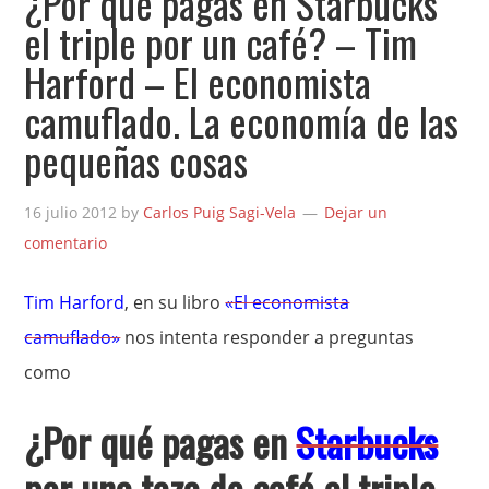
¿Por qué pagas en Starbucks
el triple por un café? – Tim
Harford – El economista
camuflado. La economía de las
pequeñas cosas
16 julio 2012
by
Carlos Puig Sagi-Vela
Dejar un
comentario
Tim Harford
, en su libro
«El economista
camuflado»
nos intenta responder a preguntas
como
¿Por qué pagas en
Starbucks
por una taza de café el triple