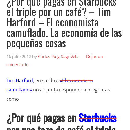
¿Por qué pagas en Starbucks
el triple por un café? – Tim
Harford – El economista
camuflado. La economía de las
pequeñas cosas
16 julio 2012
by
Carlos Puig Sagi-Vela
Dejar un
comentario
Tim Harford
, en su libro
«El economista
camuflado»
nos intenta responder a preguntas
como
¿Por qué pagas en
Starbucks
por una taza de café el triple