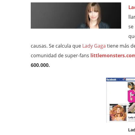
La
ll
se
qu
causas. Se calcula que
Lady Gaga
tiene más d
comunidad de super-fans
littlemonsters.co
600.000.
La