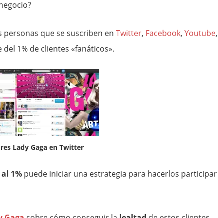
negocio?
 personas que se suscriben en
Twitter
,
Facebook
,
Youtube
,
 del 1% de clientes «fanáticos».
res Lady Gaga en Twitter
 al 1%
puede iniciar una estrategia para hacerlos participar
y Gaga
sobre cómo conseguir la
lealtad
de estos clientes.