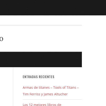
o
ENTRADAS RECIENTES
Armas de titanes – Tools of Titans –
Tim Ferriss y James Altucher
Los 12 mejores libros de