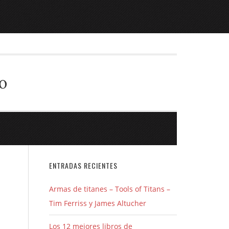
o
ENTRADAS RECIENTES
Armas de titanes – Tools of Titans –
Tim Ferriss y James Altucher
Los 12 mejores libros de