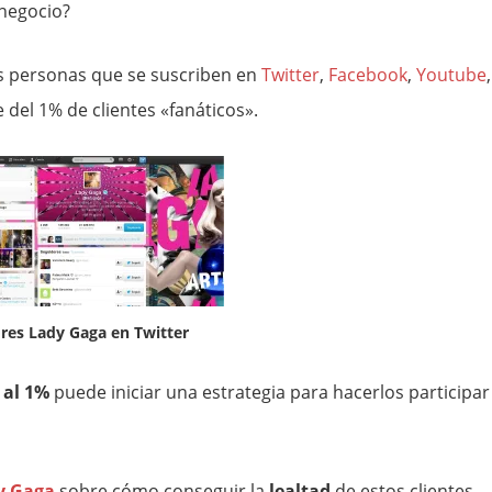
negocio?
 personas que se suscriben en
Twitter
,
Facebook
,
Youtube
,
 del 1% de clientes «fanáticos».
res Lady Gaga en Twitter
 al 1%
puede iniciar una estrategia para hacerlos participar
y Gaga
sobre cómo conseguir la
lealtad
de estos clientes.