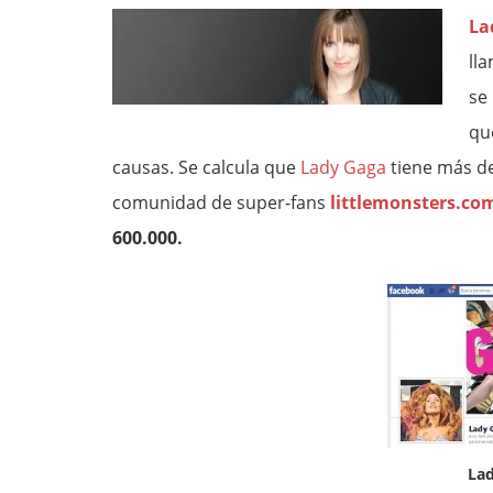
La
ll
se
qu
causas. Se calcula que
Lady Gaga
tiene más d
comunidad de super-fans
littlemonsters.co
600.000.
La