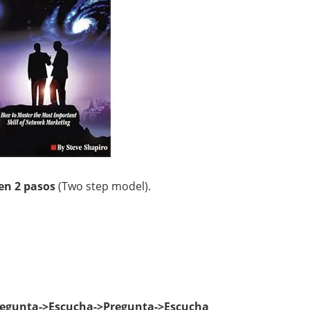
en 2 pasos
(Two step model).
regunta->Escucha->Pregunta->Escucha