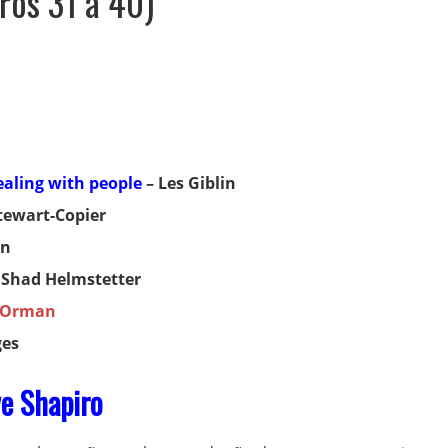
bros 31 a 40)
ealing with people
– Les Giblin
tewart-Copier
on
 Shad Helmstetter
 Orman
ges
e Shapiro