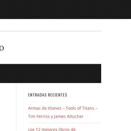
o
ENTRADAS RECIENTES
Armas de titanes – Tools of Titans –
Tim Ferriss y James Altucher
Los 12 mejores libros de