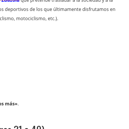
e Zuazola
que pretende trasladar a la sociedad y a la
tos deportivos de los que últimamente disfrutamos en
clismo, motociclismo, etc.).
os más»
.