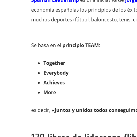
Spanish Leadership
es una iniciativa de
Jorg
economía españolas los principios de los éxi
muchos deportes (fútbol, baloncesto, tenis, ci
Se basa en el
principio TEAM
:
Together
Everybody
Achieves
More
es decir,
«Juntos y unidos todos conseguim