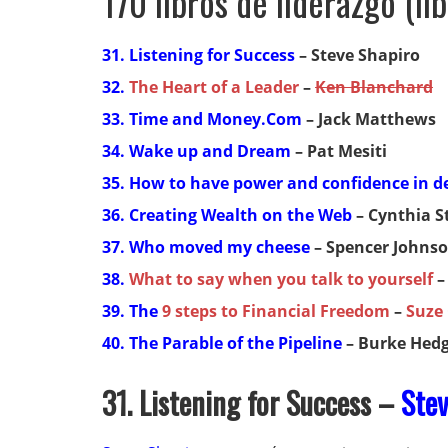
170 libros de liderazgo (li
31. Listening for Success
– Steve Shapiro
32.
The Heart of a Leader
–
Ken Blanchard
33. Time and Money.Com
– Jack Matthews
34. Wake up and Dream
– Pat Mesiti
35. How to have power and confidence in d
36. Creating Wealth on the Web
– Cynthia S
37. Who moved my cheese
– Spencer Johns
38.
What to say when you talk to yourself
–
39. The
9 steps to Financial Freedom
–
Suze
40. The Parable of the Pipeline
– Burke Hed
31. Listening for Success –
Stev