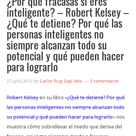
¿Por qué fracasas si eres
inteligente? – Robert Kelsey –
¿Qué te detiene? Por qué las
personas inteligentes no
siempre alcanzan todo su
potencial y qué pueden hacer
para lograrlo
27 julio 2012
by
Carlos Puig Sagi-Vela
5 comentarios
Robert Kelsey
en su libro
«¿Qué te detiene? Por qué
las personas inteligentes no siempre alcanzan todo
su potencial y qué pueden hacer para lograrlo
«
nos
muestra cómo sobrellevar el miedo que deriva del