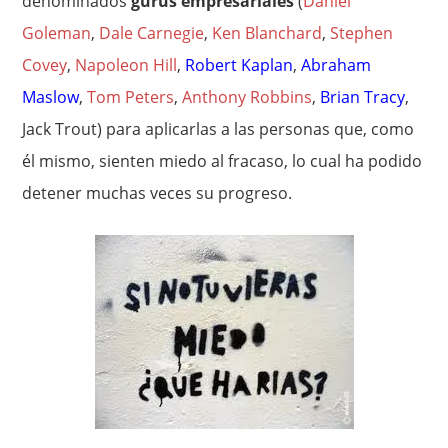
denominados
gurús empresariales
(
Daniel
Goleman
,
Dale Carnegie
,
Ken Blanchard
,
Stephen
Covey
,
Napoleon Hill
,
Robert Kaplan
,
Abraham
Maslow
,
Tom Peters
,
Anthony Robbins
,
Brian Tracy
,
Jack Trout) para aplicarlas a las personas que, como
él mismo, sienten miedo al fracaso, lo cual ha podido
detener muchas veces su progreso.