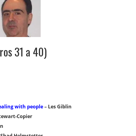
bros 31 a 40)
ealing with people
– Les Giblin
tewart-Copier
on
 Shad Helmstetter