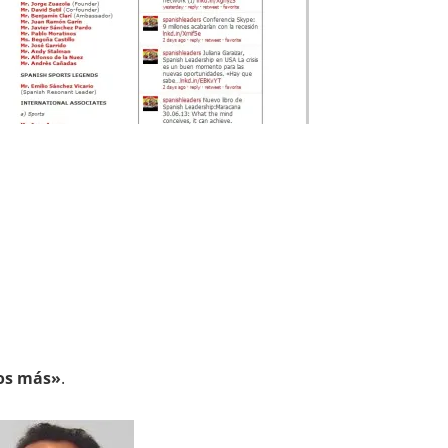
os más»
.