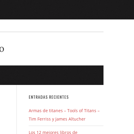
o
ENTRADAS RECIENTES
Armas de titanes – Tools of Titans –
Tim Ferriss y James Altucher
Los 12 mejores libros de