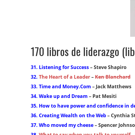
170 libros de liderazgo (li
31. Listening for Success
– Steve Shapiro
32.
The Heart of a Leader
–
Ken Blanchard
33. Time and Money.Com
– Jack Matthews
34. Wake up and Dream
– Pat Mesiti
35. How to have power and confidence in d
36. Creating Wealth on the Web
– Cynthia S
37. Who moved my cheese
– Spencer Johns
38.
What to say when you talk to yourself
–