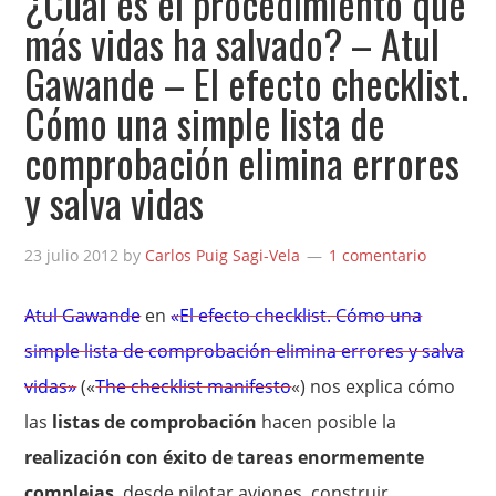
¿Cuál es el procedimiento que
más vidas ha salvado? – Atul
Gawande – El efecto checklist.
Cómo una simple lista de
comprobación elimina errores
y salva vidas
23 julio 2012
by
Carlos Puig Sagi-Vela
1 comentario
Atul Gawande
en
«El efecto checklist. Cómo una
simple lista de comprobación elimina errores y salva
vidas»
(«
The checklist manifesto
«) nos explica cómo
las
listas de comprobación
hacen posible la
realización con éxito de tareas enormemente
complejas
, desde pilotar aviones, construir