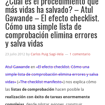
¿Cuál es el procedimiento que
más vidas ha salvado? – Atul
Gawande – El efecto checklist.
Cómo una simple lista de
comprobación elimina errores
y salva vidas
23 julio 2012
by
Carlos Puig Sagi-Vela
1 comentario
Atul Gawande
en
«El efecto checklist. Cómo una
simple lista de comprobación elimina errores y salva
vidas»
(«
The checklist manifesto
«) nos explica cómo
las
listas de comprobación
hacen posible la
realización con éxito de tareas enormemente
complejas
, desde pilotar aviones, construir