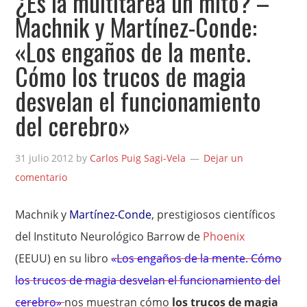
¿Es la multitarea un mito? –
Machnik y Martínez-Conde:
«Los engaños de la mente.
Cómo los trucos de magia
desvelan el funcionamiento
del cerebro»
31 julio 2012
by
Carlos Puig Sagi-Vela
Dejar un
comentario
Machnik y
Martínez-Conde
, prestigiosos científicos
del Instituto Neurológico Barrow de
Phoenix
(EEUU) en su libro
«Los engaños de la mente. Cómo
los trucos de magia desvelan el funcionamiento del
cerebro»
nos muestran cómo
los trucos de magia