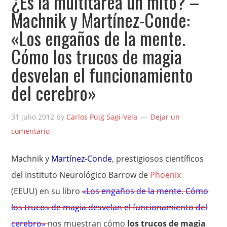
¿Es la multitarea un mito? –
Machnik y Martínez-Conde:
«Los engaños de la mente.
Cómo los trucos de magia
desvelan el funcionamiento
del cerebro»
31 julio 2012
by
Carlos Puig Sagi-Vela
Dejar un
comentario
Machnik y
Martínez-Conde
, prestigiosos científicos
del Instituto Neurológico Barrow de
Phoenix
(EEUU) en su libro
«Los engaños de la mente. Cómo
los trucos de magia desvelan el funcionamiento del
cerebro»
nos muestran cómo
los trucos de magia