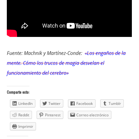
Fuente: Machnik y Martínez-Conde:
«Los engaños de la
mente. Cómo los trucos de magia desvelan el
funcionamiento del cerebro»
Comparte esto:
LinkedIn
Twitter
Facebook
Tumblr
Reddit
Pinterest
Correo electrónico
Imprimir