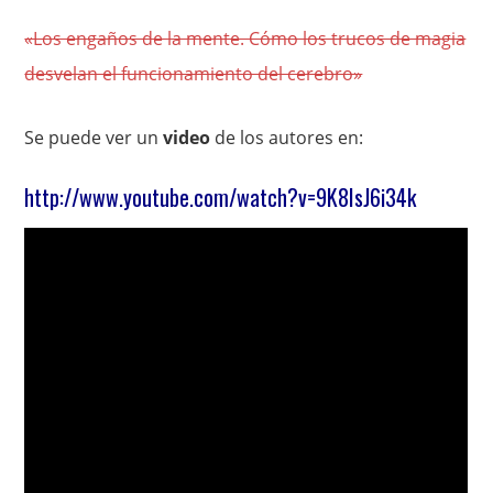
«Los engaños de la mente. Cómo los trucos de magia
desvelan el funcionamiento del cerebro»
Se puede ver un
video
de los autores en:
http://www.youtube.com/watch?v=9K8IsJ6i34k