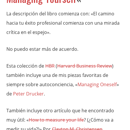
La descripción del libro comienza con: «El camino
hacia tu éxito profesional comienza con una mirada
crítica en el espejo».
No puedo estar más de acuerdo.
Esta colección de
HBR
(
Harvard Business Review
)
también incluye una de mis piezas favoritas de
siempre sobre autoconciencia, «
Managing Oneself
»
de
Peter Drucker
.
También incluye otro artículo que he encontrado
muy útil: «
How to measure your life
? (¿Cómo va a
medir su vida?)» Por
Clayton M. Christensen
.