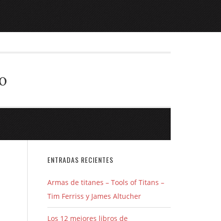
o
ENTRADAS RECIENTES
Armas de titanes – Tools of Titans –
Tim Ferriss y James Altucher
Los 12 mejores libros de