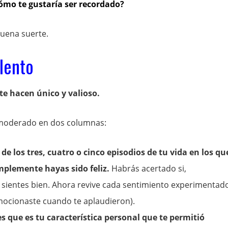
cómo te gustaría ser recordado?
buena suerte.
alento
te hacen único y valioso.
o moderado en dos columnas:
 de los tres, cuatro o cinco episodios de tu vida en los qu
mplemente hayas sido feliz.
Habrás acertado si,
 sientes bien. Ahora revive cada sentimiento experimentad
emocionaste cuando te aplaudieron).
es que es tu característica personal que te permitió