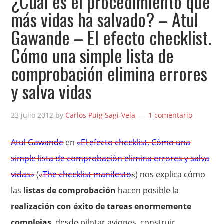
¿Cuál es el procedimiento que
más vidas ha salvado? – Atul
Gawande – El efecto checklist.
Cómo una simple lista de
comprobación elimina errores
y salva vidas
23 julio 2012
by
Carlos Puig Sagi-Vela
1 comentario
Atul Gawande
en
«El efecto checklist. Cómo una
simple lista de comprobación elimina errores y salva
vidas»
(«
The checklist manifesto
«) nos explica cómo
las
listas de comprobación
hacen posible la
realización con éxito de tareas enormemente
complejas
, desde pilotar aviones, construir