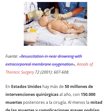
Fuente: «
Resuscitation in near drowning with
extracorporeal membrane oxygenation
«,
Annals of
Thoracic Surgery
72 (2001): 607-608.
En
Estados Unidos
hay más de
50 millones de
intervenciones quirúrgicas
al año, con
150.000
muertes
posteriores a la cirugía. Al menos la
mitad
de las muertes y complicaciones graves podrían