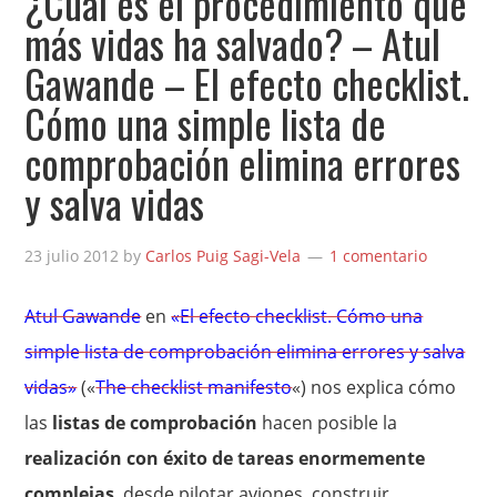
¿Cuál es el procedimiento que
más vidas ha salvado? – Atul
Gawande – El efecto checklist.
Cómo una simple lista de
comprobación elimina errores
y salva vidas
23 julio 2012
by
Carlos Puig Sagi-Vela
1 comentario
Atul Gawande
en
«El efecto checklist. Cómo una
simple lista de comprobación elimina errores y salva
vidas»
(«
The checklist manifesto
«) nos explica cómo
las
listas de comprobación
hacen posible la
realización con éxito de tareas enormemente
complejas
, desde pilotar aviones, construir