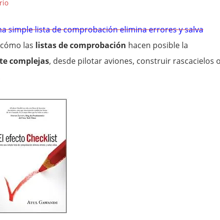
rio
na simple lista de comprobación elimina errores y salva
a cómo las
listas de comprobación
hacen posible la
te complejas
, desde pilotar aviones, construir rascacielos 
.