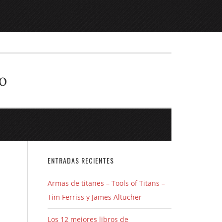
o
ENTRADAS RECIENTES
Armas de titanes – Tools of Titans –
Tim Ferriss y James Altucher
Los 12 mejores libros de