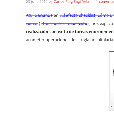
23 julio 2012
by
Carlos Puig Sagi-Vela
1 comenta
Atul Gawande
en
«El efecto checklist. Cómo u
vidas»
(«
The checklist manifesto
«) nos explic
realización con éxito de tareas enormemen
acometer operaciones de cirugía hospitalaria