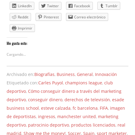
LinkedIn
Twitter
Facebook
Tumblr
Reddit
Pinterest
Correo electrónico
Imprimir
Me gusta esto:
Cargando...
Archivado en:
Biografías
,
Business
,
General
,
Innovación
Etiquetado con:
Carles Puyol
,
champions league
,
club
deportivo
,
Cómo conseguir dinero a través del marketing
deportivo
,
conseguir dinero
,
derechos de televisión
,
esade
business school
,
esteve calzada
,
fc barcelona
,
FIFA
,
imagen
de deportistas
,
ingresos
,
manchester united
,
marketing
deportivo
,
patrocinio deportivo
,
productos licenciados
,
real
madrid
,
Show me the money!
,
Soccer
,
Spain
,
sport marketer
,