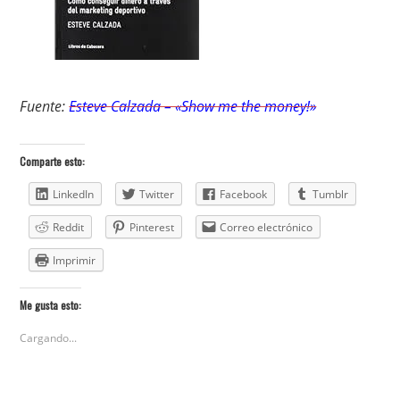
Fuente:
Esteve Calzada – «Show me the money!»
Comparte esto:
LinkedIn
Twitter
Facebook
Tumblr
Reddit
Pinterest
Correo electrónico
Imprimir
Me gusta esto:
Cargando...