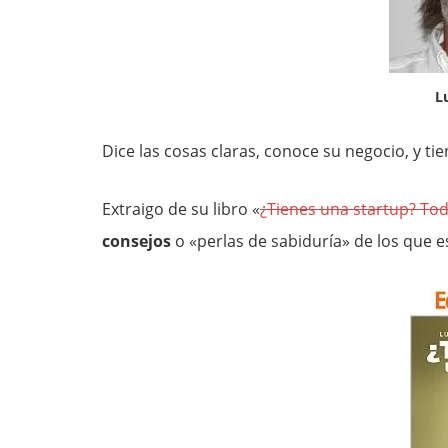
L
Dice las cosas claras, conoce su negocio, y tie
Extraigo de su libro «
¿Tienes una startup? Tod
consejos
o «perlas de sabiduría» de los que es