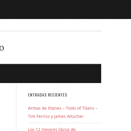
o
ENTRADAS RECIENTES
Armas de titanes – Tools of Titans –
Tim Ferriss y James Altucher
Los 12 mejores libros de