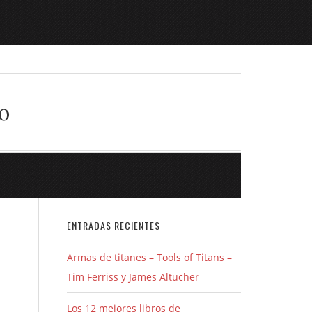
o
ENTRADAS RECIENTES
Armas de titanes – Tools of Titans –
Tim Ferriss y James Altucher
Los 12 mejores libros de