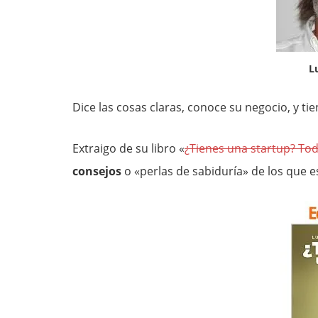
L
Dice las cosas claras, conoce su negocio, y tie
Extraigo de su libro «
¿Tienes una startup? Tod
consejos
o «perlas de sabiduría» de los que es