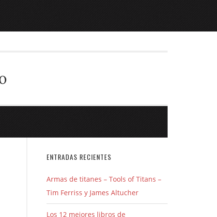
o
ENTRADAS RECIENTES
Armas de titanes – Tools of Titans –
Tim Ferriss y James Altucher
Los 12 mejores libros de