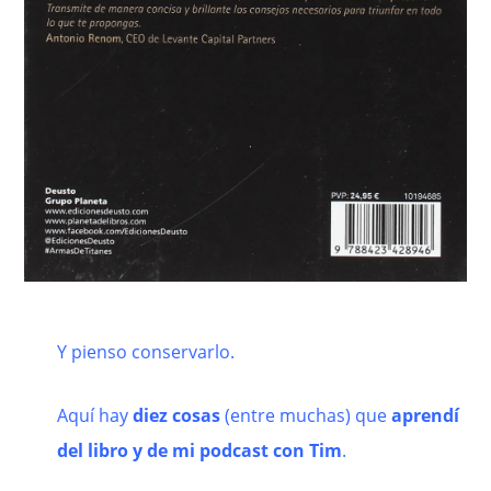
Y pienso conservarlo.
Aquí hay
diez cosas
(entre muchas) que
aprendí
del libro y de mi podcast con Tim
.