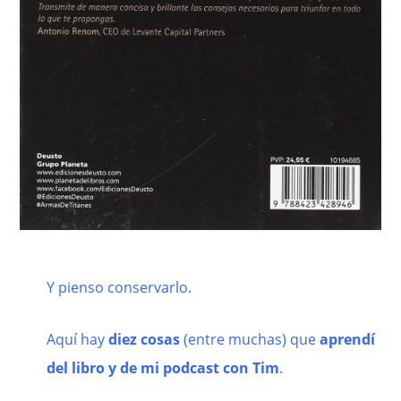
Y pienso conservarlo.
Aquí hay
diez cosas
(entre muchas) que
aprendí
del libro y de mi podcast con Tim
.