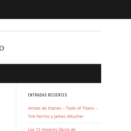
o
ENTRADAS RECIENTES
Armas de titanes – Tools of Titans –
Tim Ferriss y James Altucher
Los 12 mejores libros de