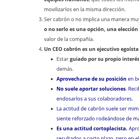
movilizarlos en la misma dirección.
Ser cabrón o no implica una manera muy
o no serlo es una opción, una elección
valor de la compañía.
Un CEO cabrón es un ejecutivo egoísta
Estar
guiado por su propio interé
demás.
Aprovecharse de su posición
en be
No suele aportar soluciones
. Rec
endosarlos a sus colaboradores.
La actitud de cabrón suele ser mim
siente reforzado rodeándose de má
Es una actitud cortoplacista.
Apro
resultados a corto plazo, pero en e