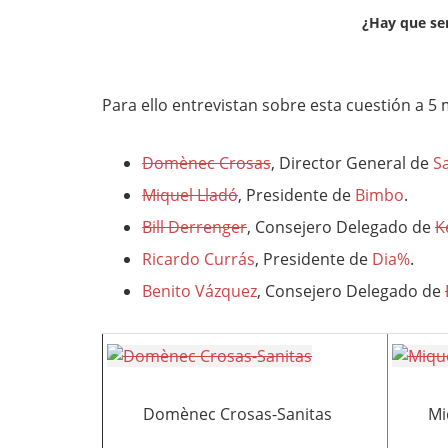
¿Hay que ser
Para ello entrevistan sobre esta cuestión a 
Domènec Crosas
, Director General de
S
Miquel Lladó
, Presidente de
Bimbo
.
Bill Derrenger
, Consejero Delegado de
K
Ricardo Currás
, Presidente de
Dia%
.
Benito Vázquez
, Consejero Delegado de
Domènec Crosas-Sanitas
Mi