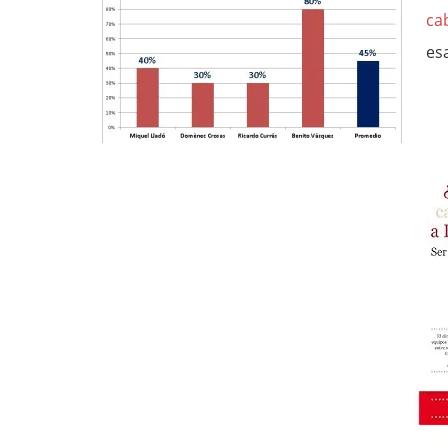
ca
es