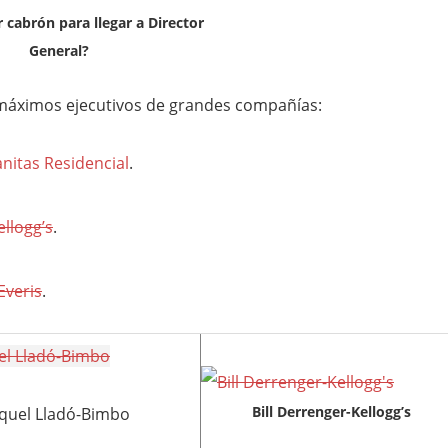
 cabrón para llegar a Director
General?
5 máximos ejecutivos de grandes compañías:
anitas Residencial
.
ellogg’s
.
Everis
.
Bill Derrenger-Kellogg’s
quel Lladó-Bimbo