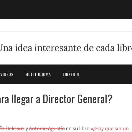
Una idea interesante de cada libr
 VIDEOS
MULTI-IDIOMA
LINKEDIN
ra llegar a Director General?
fía Delclaux
y
Antonio Agustín
en su libro
«¿Hay que ser un