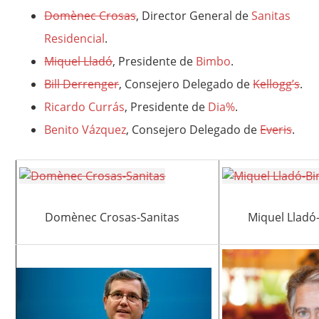
Domènec Crosas
, Director General de
Sanitas
Residencial
.
Miquel Lladó
, Presidente de
Bimbo
.
Bill Derrenger
, Consejero Delegado de
Kellogg’s
.
Ricardo Currás
, Presidente de
Dia%
.
Benito Vázquez
, Consejero Delegado de
Everis
.
Domènec Crosas-Sanitas
Miquel Llad