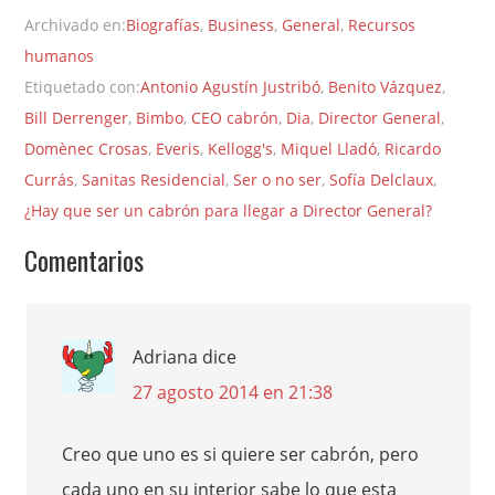
Archivado en:
Biografías
,
Business
,
General
,
Recursos
humanos
Etiquetado con:
Antonio Agustín Justribó
,
Benito Vázquez
,
Bill Derrenger
,
Bimbo
,
CEO cabrón
,
Dia
,
Director General
,
Domènec Crosas
,
Everis
,
Kellogg's
,
Miquel Lladó
,
Ricardo
Currás
,
Sanitas Residencial
,
Ser o no ser
,
Sofía Delclaux
,
¿Hay que ser un cabrón para llegar a Director General?
Comentarios
Adriana
dice
27 agosto 2014 en 21:38
Creo que uno es si quiere ser cabrón, pero
cada uno en su interior sabe lo que esta