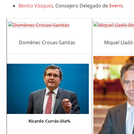
Benito Vázquez
, Consejero Delegado de
Everis
.
Domènec Crosas-Sanitas
Miquel Llad
Ricardo Currás-Dia%