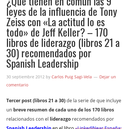
¿Qué tienen en común las 9
leyes de la influencia de Tony
Zeiss con «La actitud lo es
todo» de Jeff Keller? – 170
libros de liderazgo (libros 21 a
30) recomendados por
Spanish Leadership
30 septiembre 2012
by
Carlos Puig Sagi-Vela
Dejar un
comentario
Tercer post (libros 21 a 30)
de la serie de que incluye
un
breve resumen de cada uno de los 170 libros
relacionados con el
liderazgo
recomendados por
Spanish Leadership
en el libro
«LinkedINear España: