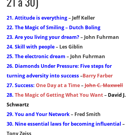
21 a 30)
21. Attitude is everything
– Jeff Keller
22. The Magic of Smiling
– Dutch Boling
23. Are you living your dream?
– John Fuhrman
24. Skill with people
– Les Giblin
25. The electronic dream
– John Fuhrman
26. Diamonds Under Pressure: Five steps for
turning adversity into success
–
Barry Farber
27. Success:
One Day at a Time
–
John C. Maxwell
28.
The Magic of Getting What You Want
–
David J.
Schwartz
29. You and Your Network
– Fred Smith
30. Nine essential laws for becoming influential
–
Tony Zeiss