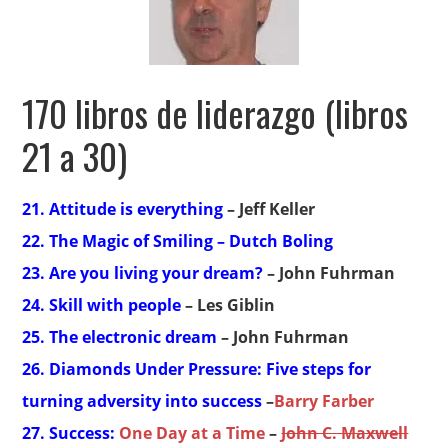
170 libros de liderazgo (libros
21 a 30)
21. Attitude is everything
– Jeff Keller
22. The Magic of Smiling
– Dutch Boling
23. Are you living your dream?
– John Fuhrman
24. Skill with people
– Les Giblin
25. The electronic dream
– John Fuhrman
26. Diamonds Under Pressure: Five steps for
turning adversity into success
–
Barry Farber
27. Success:
One Day at a Time
–
John C. Maxwell