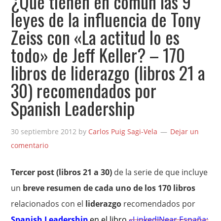
¿Qué tienen en común las 9
leyes de la influencia de Tony
Zeiss con «La actitud lo es
todo» de Jeff Keller? – 170
libros de liderazgo (libros 21 a
30) recomendados por
Spanish Leadership
30 septiembre 2012
by
Carlos Puig Sagi-Vela
Dejar un
comentario
Tercer post (libros 21 a 30)
de la serie de que incluye
un
breve resumen de cada uno de los 170 libros
relacionados con el
liderazgo
recomendados por
Spanish Leadership
en el libro
«LinkedINear España: