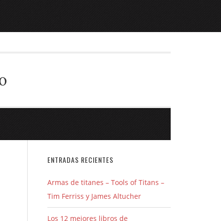
o
ENTRADAS RECIENTES
Armas de titanes – Tools of Titans –
Tim Ferriss y James Altucher
Los 12 mejores libros de