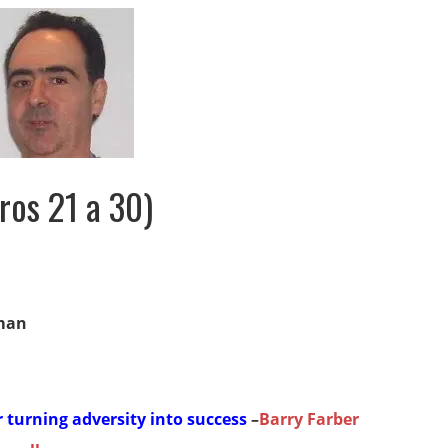
bros 21 a 30)
man
 turning adversity into success
–
Barry Farber