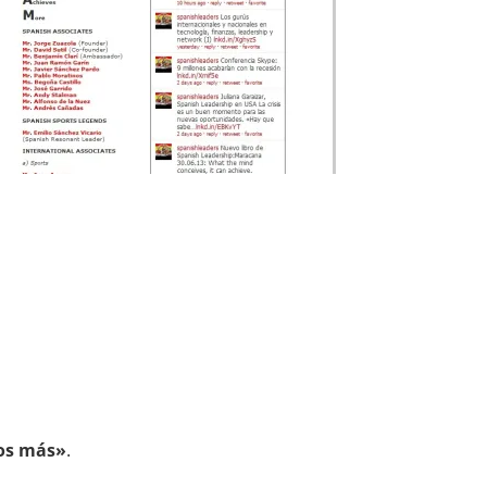
os más»
.