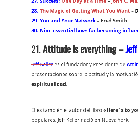
27. Success:
One Day at a Time
–
John C. Ma
28.
The Magic of Getting What You Want
–
D
29. You and Your Network
– Fred Smith
30. Nine essential laws for becoming influe
21.
Attitude is everything –
Jeff
Jeff Keller
es el fundador y Presidente de
Atti
presentaciones sobre la actitud y la motivaci
espiritualidad
.
Él es también el autor del libro
«Here´s to yo
populares. Jeff Keller nació en Nueva York.