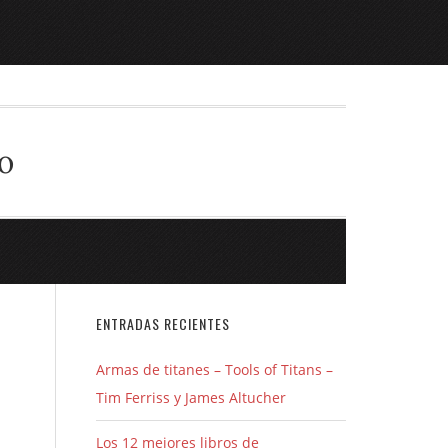
o
)
ENTRADAS RECIENTES
Armas de titanes – Tools of Titans –
Tim Ferriss y James Altucher
Los 12 mejores libros de