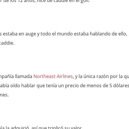
r de los 12 años, hice de caddie en el golf.
s estaba en auge y todo el mundo estaba hablando de ello,
caddie.
ompañía llamada
Northeast Airlines
, y la única razón por la q
abía oído hablar que tenía un precio de menos de 5 dólare
nes.
la adquirió, así que triplicó su valor.