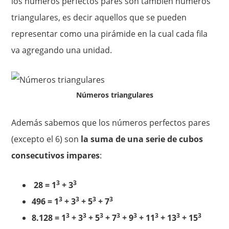
los números perfectos pares son también números
triangulares, es decir aquellos que se pueden
representar como una pirámide en la cual cada fila
va agregando una unidad.
Números triangulares
Además sabemos que los números perfectos pares
(excepto el 6) son
la suma de una serie de cubos
consecutivos impares
:
3
3
28 = 1
+ 3
3
3
3
3
496 = 1
+ 3
+ 5
+ 7
3
3
3
3
3
3
3
3
8.128 = 1
+ 3
+ 5
+ 7
+ 9
+ 11
+ 13
+ 15