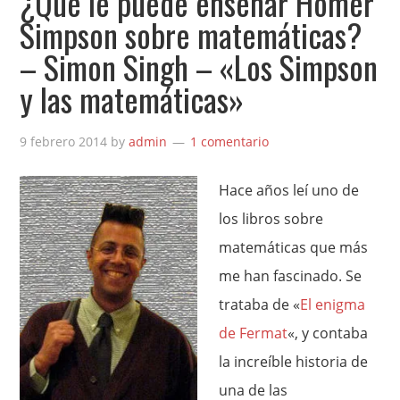
¿Qué le puede enseñar Homer
Simpson sobre matemáticas?
– Simon Singh – «Los Simpson
y las matemáticas»
9 febrero 2014
by
admin
1 comentario
Hace años leí uno de
los libros sobre
matemáticas que más
me han fascinado. Se
trataba de «
El enigma
de Fermat
«, y contaba
la increíble historia de
una de las