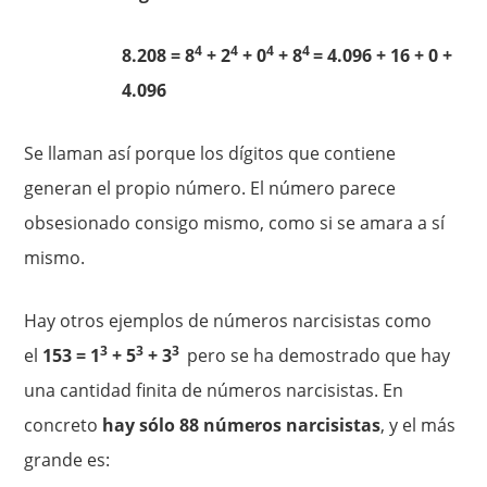
4
4
4
4
8.208 = 8
+ 2
+ 0
+ 8
= 4.096 + 16 + 0 +
4.096
Se llaman así porque los dígitos que contiene
generan el propio número. El número parece
obsesionado consigo mismo, como si se amara a sí
mismo.
Hay otros ejemplos de números narcisistas como
3
3
3
el
153 = 1
+ 5
+ 3
pero se ha demostrado que hay
una cantidad finita de números narcisistas. En
concreto
hay sólo 88 números narcisistas
, y el más
grande es: