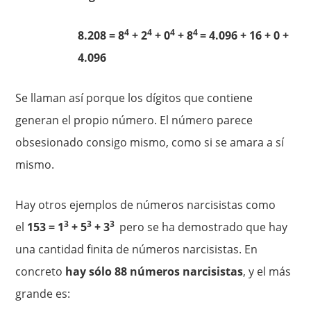
4
4
4
4
8.208 = 8
+ 2
+ 0
+ 8
= 4.096 + 16 + 0 +
4.096
Se llaman así porque los dígitos que contiene
generan el propio número. El número parece
obsesionado consigo mismo, como si se amara a sí
mismo.
Hay otros ejemplos de números narcisistas como
3
3
3
el
153 = 1
+ 5
+ 3
pero se ha demostrado que hay
una cantidad finita de números narcisistas. En
concreto
hay sólo 88 números narcisistas
, y el más
grande es: