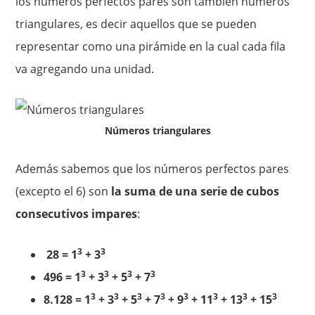
los números perfectos pares son también números
triangulares, es decir aquellos que se pueden
representar como una pirámide en la cual cada fila
va agregando una unidad.
Números triangulares
Además sabemos que los números perfectos pares
(excepto el 6) son
la suma de una serie de cubos
consecutivos impares
:
3
3
28 = 1
+ 3
3
3
3
3
496 = 1
+ 3
+ 5
+ 7
3
3
3
3
3
3
3
3
8.128 = 1
+ 3
+ 5
+ 7
+ 9
+ 11
+ 13
+ 15