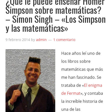
¿Qué le puede enseñar Homer
Simpson sobre matemáticas?
– Simon Singh – «Los Simpson
y las matemáticas»
9 febrero 2014
by
admin
1 comentario
Hace años leí uno de
los libros sobre
matemáticas que más
me han fascinado. Se
trataba de «
El enigma
de Fermat
«, y contaba
la increíble historia de
una de las